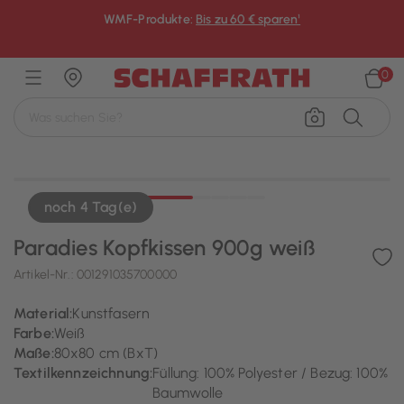
WMF-Produkte:
Bis zu 60 € sparen¹
×
0
noch 4 Tag(e)
Paradies Kopfkissen 900g weiß
Artikel-Nr.:
001291035700000
Material:
Kunstfasern
Farbe:
Weiß
Maße:
80x80 cm (BxT)
Textilkennzeichnung:
Füllung: 100% Polyester / Bezug: 100%
Baumwolle