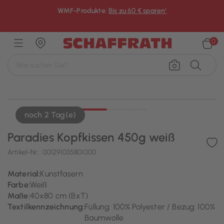
WMF-Produkte:
Bis zu 60 € sparen¹
×
0
noch 2 Tag(e)
Paradies Kopfkissen 450g weiß
Artikel-Nr.:
001291035801000
Material:
Kunstfasern
Farbe:
Weiß
Maße:
40x80 cm (BxT)
Textilkennzeichnung:
Füllung: 100% Polyester / Bezug: 100%
Baumwolle