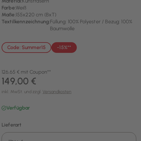
Material:
Kunstfasern
Farbe:
Weiß
Maße:
155x220 cm (BxT)
Textilkennzeichnung:
Füllung: 100% Polyester / Bezug: 100%
Baumwolle
Code: Summer15
-15%**
126,65 € mit Coupon**
149,00 €
inkl. MwSt. und zzgl.
Versandkosten
Verfügbar
Lieferart