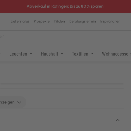
Abverkauf in
Ratingen
: Bis zu 80 % sparen¹
Lieferstatus
Prospekte
Filialen
Beratungstermin
Inspirationen
Leuchten
Haushalt
Textilien
Wohnaccessoi
KI-generiert
KI-generiert
anzeigen