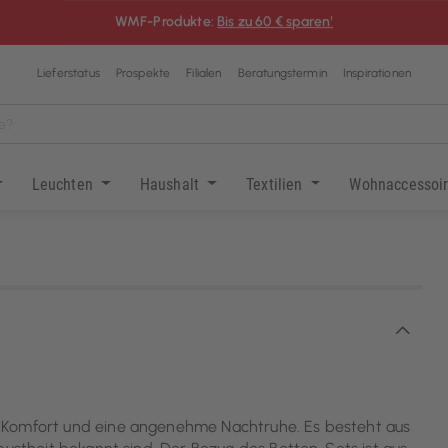
WMF-Produkte:
Bis zu 60 € sparen¹
Lieferstatus
Prospekte
Filialen
Beratungstermin
Inspirationen
Leuchten
Haushalt
Textilien
Wohnaccessoi
n Komfort und eine angenehme Nachtruhe. Es besteht aus