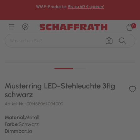
WMF-Produkte:
Bis zu 60 € sparen¹
×
0
Musterring LED-Stehleuchte 3flg
schwarz
Artikel-Nr.:
001468064004000
Material:
Metall
Farbe:
Schwarz
Dimmbar:
Ja