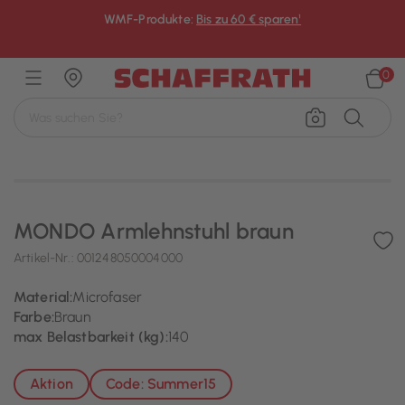
WMF-Produkte:
Bis zu 60 € sparen¹
×
0
MONDO Armlehnstuhl braun
Artikel-Nr.:
001248050004000
Material:
Microfaser
Farbe:
Braun
max Belastbarkeit (kg):
140
Aktion
Code: Summer15