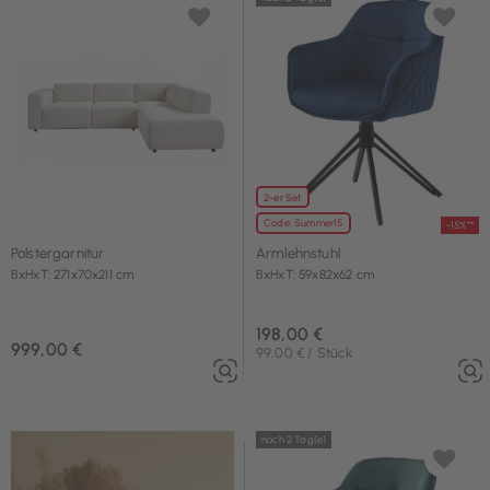
2-er Set
Code: Summer15
-15%**
Polstergarnitur
Armlehnstuhl
BxHxT: 271x70x211 cm
BxHxT: 59x82x62 cm
198,00 €
999,00 €
99,00 € / Stück
noch 2 Tag(e)