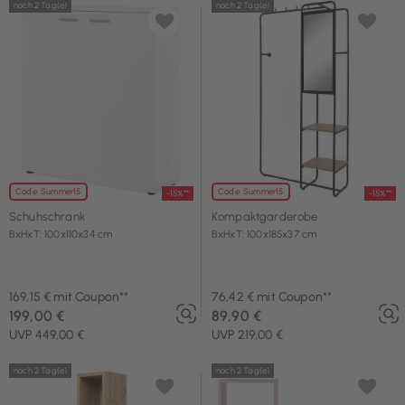
noch 2 Tag(e)
noch 2 Tag(e)
Code: Summer15
Code: Summer15
-15%**
-15%**
Schuhschrank
Kompaktgarderobe
BxHxT: 100x110x34 cm
BxHxT: 100x185x37 cm
169,15 € mit Coupon**
76,42 € mit Coupon**
199,00 €
89,90 €
UVP 449,00 €
UVP 219,00 €
noch 2 Tag(e)
noch 2 Tag(e)