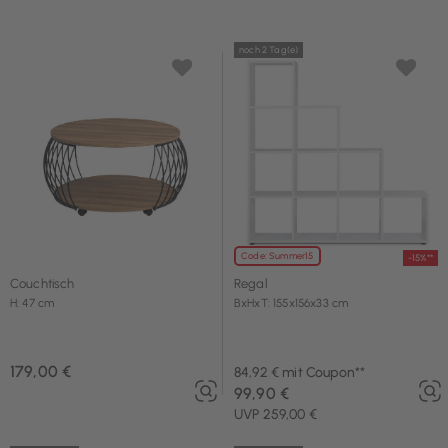
noch 2 Tag(e)
Code: Summer15
-15%**
Couchtisch
Regal
H: 47 cm
BxHxT: 155x156x33 cm
179,00 €
84,92 € mit Coupon**
99,90 €
UVP 259,00 €