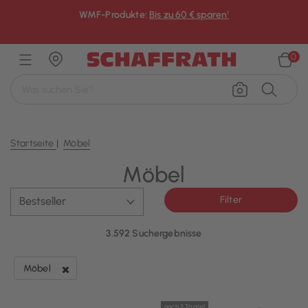
WMF-Produkte:
Bis zu 60 € sparen¹
×
0
Startseite
Möbel
Möbel
Filter
3.592 Suchergebnisse
Möbel
Filter entfernen Derzeit verfeinert von Kategorie: Möbel
noch 2 Tag(e)