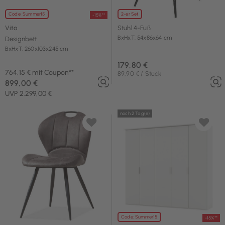
Code: Summer15
2-er Set
-15%**
Vito
Stuhl 4-Fuß
BxHxT: 54x86x64 cm
Designbett
BxHxT: 260x103x245 cm
179,80 €
764,15 € mit Coupon**
89,90 € / Stück
899,00 €
UVP 2.299,00 €
noch 2 Tag(e)
Code: Summer15
-15%**