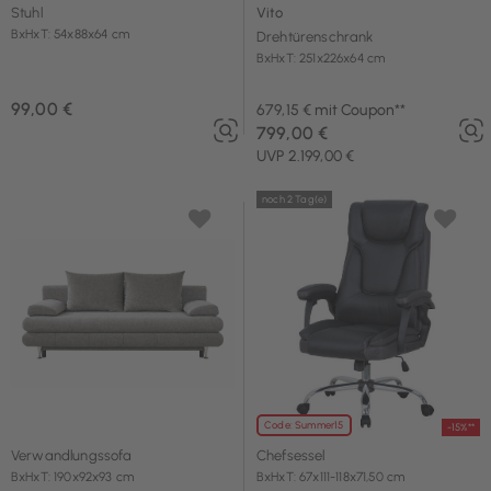
Stuhl
Vito
BxHxT: 54x88x64 cm
Drehtürenschrank
BxHxT: 251x226x64 cm
99,00 €
679,15 € mit Coupon**
799,00 €
UVP 2.199,00 €
noch 2 Tag(e)
Code: Summer15
-15%**
Verwandlungssofa
Chefsessel
BxHxT: 190x92x93 cm
BxHxT: 67x111-118x71,50 cm