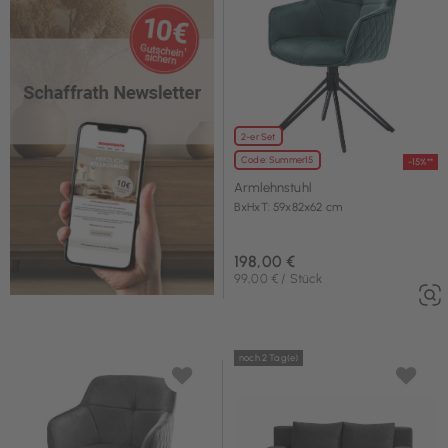
2-er Set
Code: Summer15
-15%**
Armlehnstuhl
BxHxT: 59x82x62 cm
198,00 €
99,00 € / Stück
noch 2 Tag(e)