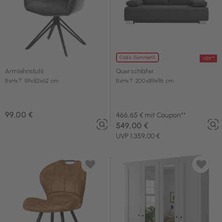
Code: Summer15
-15%**
Armlehnstuhl
Querschläfer
BxHxT: 59x82x62 cm
BxHxT: 200x89x96 cm
99,00 €
466,65 € mit Coupon**
549,00 €
UVP 1.359,00 €