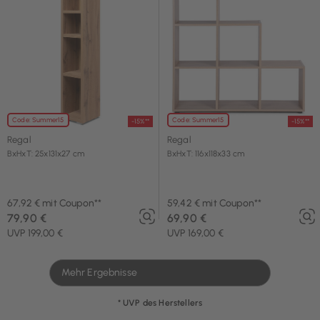
Code: Summer15
Code: Summer15
-15%**
-15%**
Regal
Regal
BxHxT: 25x131x27 cm
BxHxT: 116x118x33 cm
67,92 € mit Coupon**
59,42 € mit Coupon**
79,90 €
69,90 €
UVP 199,00 €
UVP 169,00 €
Mehr Ergebnisse
* UVP des Herstellers