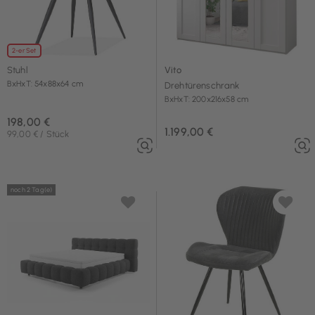
2-er Set
Stuhl
Vito
BxHxT: 54x88x64 cm
Drehtürenschrank
BxHxT: 200x216x58 cm
198,00 €
1.199,00 €
99,00 € / Stück
noch 2 Tag(e)