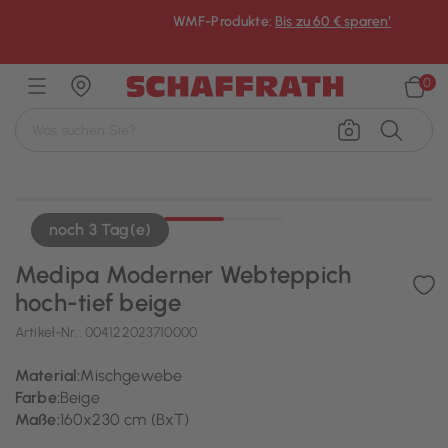
WMF-Produkte:
Bis zu 60 € sparen¹
×
0
noch 3 Tag(e)
Medipa Moderner Webteppich
hoch-tief beige
Artikel-Nr.:
004122023710000
Material:
Mischgewebe
Farbe:
Beige
Maße:
160x230 cm (BxT)