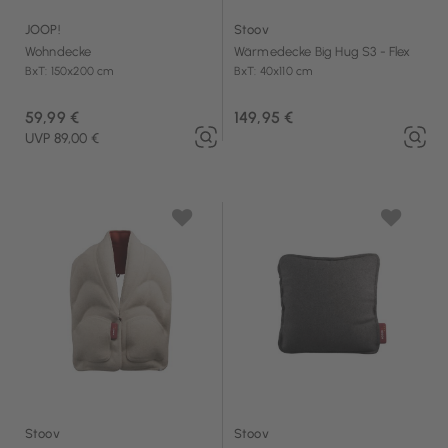
JOOP!
Stoov
Wohndecke
Wärmedecke Big Hug S3 - Flex
BxT: 150x200 cm
BxT: 40x110 cm
59,99 €
149,95 €
UVP 89,00 €
Stoov
Stoov