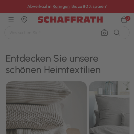
×
Abverkauf in
Ratingen
: Bis zu 80 % sparen¹
0
Entdecken Sie unsere
schönen Heimtextilien