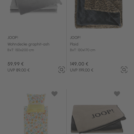
JOOP!
JOOP!
Wohndecke graphit-ash
Plaid
BxT: 150x200 cm
BxT: 130x170 cm
59,99 €
149,00 €
UVP 89,00 €
UVP 199,00 €