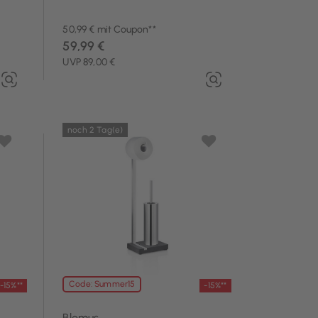
50,99 € mit Coupon**
59,99 €
UVP 89,00 €
noch 2 Tag(e)
Code: Summer15
-15%**
-15%**
Blomus