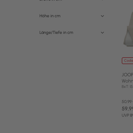
Höhe in cm
Länge/Tiefe in cm
Code
JOOP
Wohn
BxT: 
50,99
59,9
UVP 8