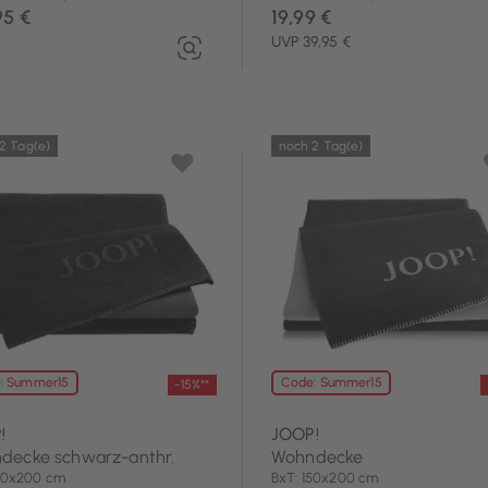
95 €
19,99 €
UVP 39,95 €
2 Tag(e)
noch 2 Tag(e)
: Summer15
Code: Summer15
-15%**
!
JOOP!
decke schwarz-anthr.
Wohndecke
150x200 cm
BxT: 150x200 cm