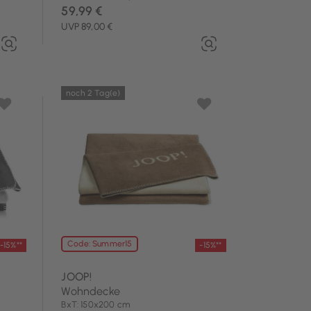
59,99 €
UVP 89,00 €
noch 2 Tag(e)
Code: Summer15
-15%**
-15%**
JOOP!
Wohndecke
BxT: 150x200 cm