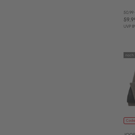
50,99
59,9
UVP 8
noch 
Code
JOOP