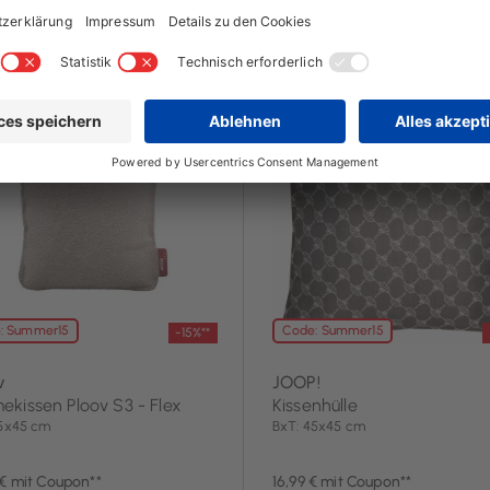
2 Tag(e)
noch 2 Tag(e)
: Summer15
Code: Summer15
-15%**
v
JOOP!
kissen Ploov S3 - Flex
Kissenhülle
45x45 cm
BxT: 45x45 cm
 € mit Coupon**
16,99 € mit Coupon**