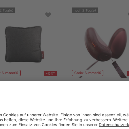
2 Tag(e)
noch 2 Tag(e)
: Summer15
Code: Summer15
-15%**
v
Stoov
kissen Ploov S3 - Flex
Handwärmer Stoons S3
45x45 cm
 € mit Coupon**
50,96 € mit Coupon**
5 €
59,95 €