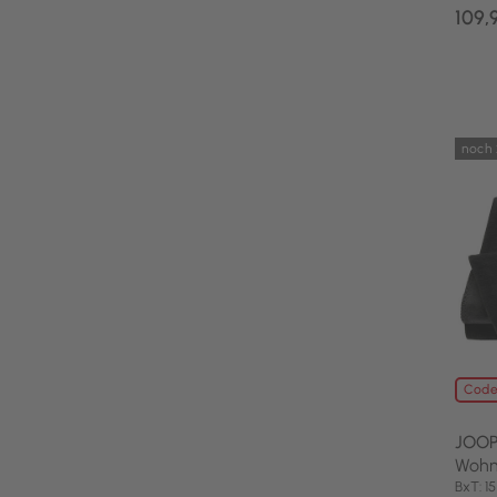
109,
noch 
Code
JOOP
Wohn
BxT: 