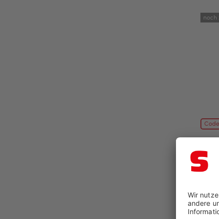
noch 
Code
Stoo
Wärme
BxT: 
84,96
99,9