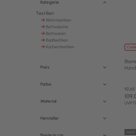
Kategorie
Textilien
Ausgewählt Derzeit verfeinert von Kategorie: 
Wohntextilien
Sortieren nach Kategorie: Wohntextilien
Bettwäsche
Sortieren nach Kategorie: Bettwäsche
Bettwaren
Sortieren nach Kategorie: Bettwaren
Badtextilien
Sortieren nach Kategorie: Badtextilien
Küchentextilien
Code
Sortieren nach Kategorie: Küchentextilien
Blom
Preis
Hand
Farbe
92,65
109,
Material
UVP 1
Hersteller
noch 
Breite in cm