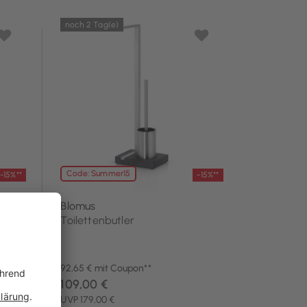
noch 2 Tag(e)
Code: Summer15
-15%**
-15%**
Blomus
Toilettenbutler
92,65 € mit Coupon**
109,00 €
UVP 179,00 €