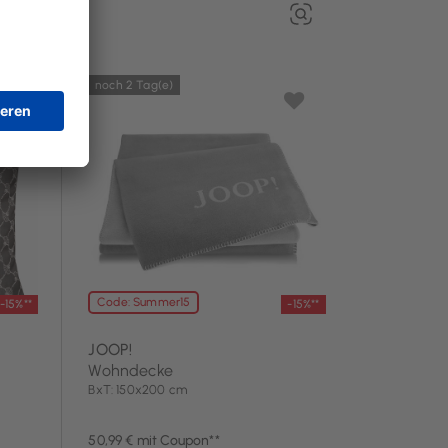
noch 2 Tag(e)
Code: Summer15
-15%**
-15%**
JOOP!
Wohndecke
BxT: 150x200 cm
50,99 € mit Coupon**