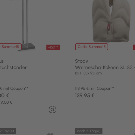
Textilien
: Summer15
Code: Summer15
-15%**
us
Stoov
tuchständer
Wärmeschal Kokoon XL S3 -
BxT: 35x190 cm
 € mit Coupon**
118,96 € mit Coupon**
00 €
139,95 €
79,00 €
2 Tag(e)
noch 2 Tag(e)