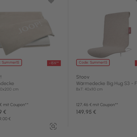
: Summer15
Code: Summer15
-15%**
!
Stoov
decke
Wärmedecke Big Hug S3 - F
150x200 cm
BxT: 40x110 cm
 € mit Coupon**
127,46 € mit Coupon**
9 €
149,95 €
9,00 €