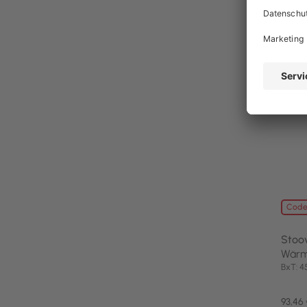
noch 
Code
Stoo
Wärme
BxT: 
93,46