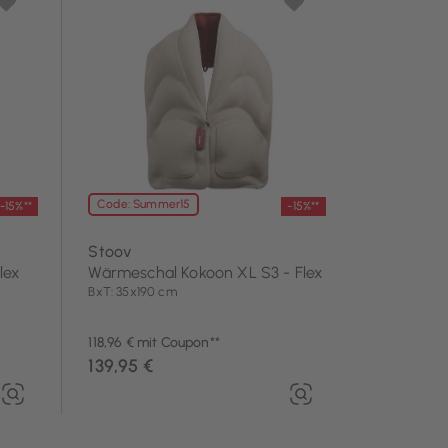
Code: Summer15
-15%**
-15%**
Stoov
lex
Wärmeschal Kokoon XL S3 - Flex
BxT: 35x190 cm
118,96 € mit Coupon**
139,95 €