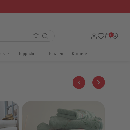
×
0
res
Teppiche
Filialen
Karriere
Zurück
Weiter