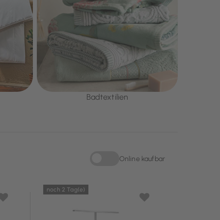
Badtextilien
Online kaufbar
Sortieren nach Online kaufbar: Online kau
noch 2 Tag(e)