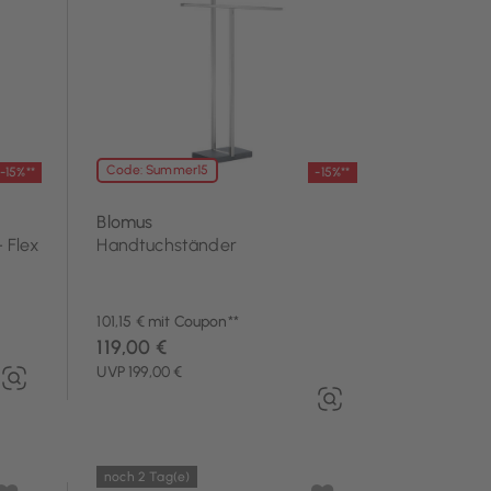
Code: Summer15
-15%**
-15%**
Blomus
 Flex
Handtuchständer
101,15 € mit Coupon**
119,00 €
UVP 199,00 €
noch 2 Tag(e)