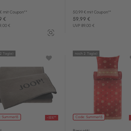
 € mit Coupon**
50,99 € mit Coupon**
9 €
59,99 €
9,00 €
UVP 89,00 €
2 Tag(e)
noch 2 Tag(e)
: Summer15
Code: Summer15
-15%**
!
Bassetti