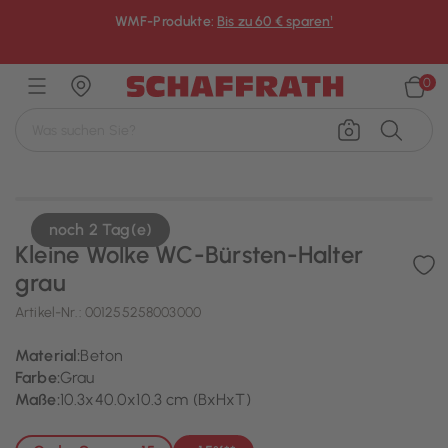
WMF-Produkte:
Bis zu 60 € sparen¹
×
0
noch 2 Tag(e)
Kleine Wolke WC-Bürsten-Halter
grau
Artikel-Nr.:
001255258003000
Material:
Beton
Farbe:
Grau
Maße:
10.3x40.0x10.3 cm (BxHxT)