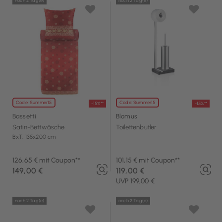
noch 2 Tag(e)
noch 2 Tag(e)
Code: Summer15
Code: Summer15
-15%**
-15%**
Bassetti
Blomus
Satin-Bettwäsche
Toilettenbutler
BxT: 135x200 cm
126,65 € mit Coupon**
101,15 € mit Coupon**
149,00 €
119,00 €
UVP 199,00 €
noch 2 Tag(e)
noch 2 Tag(e)