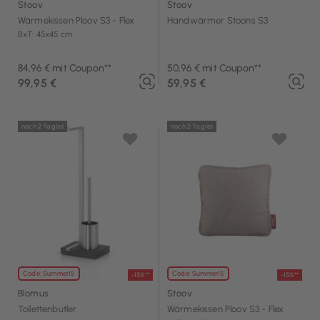
Stoov
Stoov
Wärmekissen Ploov S3 - Flex
Handwärmer Stoons S3
BxT: 45x45 cm
84,96 € mit Coupon**
50,96 € mit Coupon**
99,95 €
59,95 €
noch 2 Tag(e)
noch 2 Tag(e)
Code: Summer15
Code: Summer15
-15%**
-15%**
Blomus
Stoov
Toilettenbutler
Wärmekissen Ploov S3 - Flex