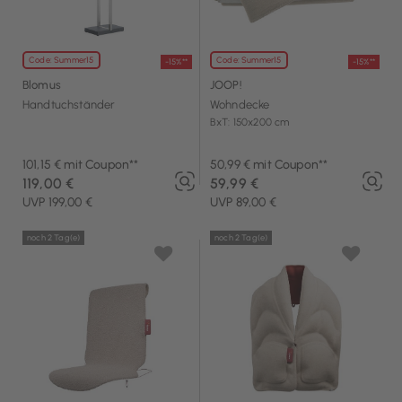
Code: Summer15
Code: Summer15
-15%**
-15%**
Blomus
JOOP!
Handtuchständer
Wohndecke
BxT: 150x200 cm
101,15 € mit Coupon**
50,99 € mit Coupon**
119,00 €
59,99 €
UVP 199,00 €
UVP 89,00 €
noch 2 Tag(e)
noch 2 Tag(e)