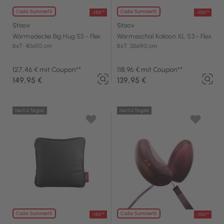
Code: Summer15
Code: Summer15
-15%**
-15%**
Stoov
Stoov
Wärmedecke Big Hug S3 - Flex
Wärmeschal Kokoon XL S3 - Flex
BxT: 40x110 cm
BxT: 35x190 cm
127,46 € mit Coupon**
118,96 € mit Coupon**
149,95 €
139,95 €
noch 2 Tag(e)
noch 2 Tag(e)
Code: Summer15
Code: Summer15
-15%**
-15%**