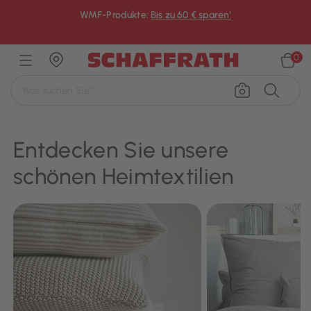
WMF-Produkte:
Bis zu 60 € sparen¹
×
0
Entdecken Sie unsere
schönen Heimtextilien