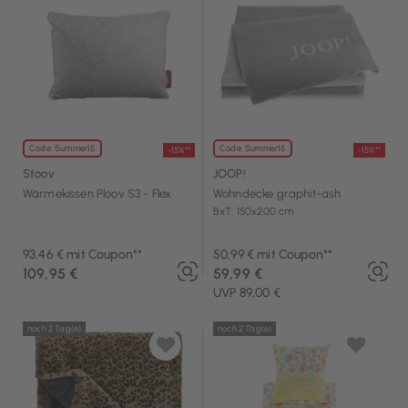
Code: Summer15
Code: Summer15
-15%**
-15%**
Stoov
JOOP!
Wärmekissen Ploov S3 - Flex
Wohndecke graphit-ash
BxT: 150x200 cm
93,46 € mit Coupon**
50,99 € mit Coupon**
109,95 €
59,99 €
UVP 89,00 €
noch 2 Tag(e)
noch 2 Tag(e)