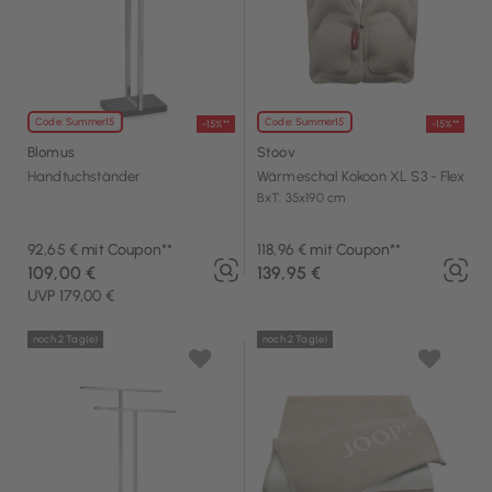
Code: Summer15
Code: Summer15
-15%**
-15%**
Blomus
Stoov
Handtuchständer
Wärmeschal Kokoon XL S3 - Flex
BxT: 35x190 cm
92,65 € mit Coupon**
118,96 € mit Coupon**
109,00 €
139,95 €
UVP 179,00 €
noch 2 Tag(e)
noch 2 Tag(e)