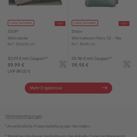
Code: Summer15
Code: Summer15
-15%**
-15%**
JOOP!
Stoov
Wohndecke
Wärmekissen Ploov S3 - Flex
BxT: 150x200 cm
BxT: 45x45 cm
50,99 € mit Coupon**
101,96 € mit Coupon**
59,99 €
119,95 €
UVP 89,00 €
Mehr Ergebnisse
¹
Aktionsbedingungen
*Unverbindliche Preisempfehlung des Herstellers
**Möglicher Kaufpreis bei Einlösung des Rabatt-Codes im Warenkorb