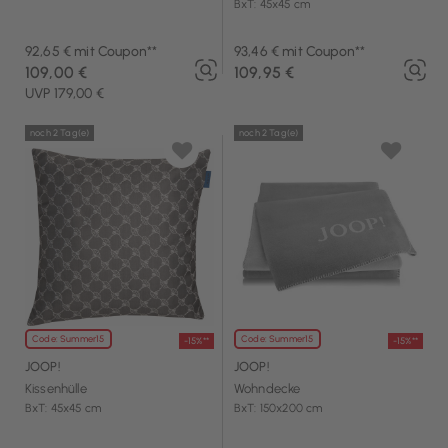
BxT: 45x45 cm
92,65 € mit Coupon**
93,46 € mit Coupon**
109,00 €
109,95 €
UVP 179,00 €
noch 2 Tag(e)
noch 2 Tag(e)
Code: Summer15
Code: Summer15
-15%**
-15%**
JOOP!
JOOP!
Kissenhülle
Wohndecke
BxT: 45x45 cm
BxT: 150x200 cm