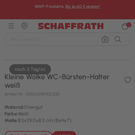
WMF-Produkte:
Bis zu 60 € sparen¹
×
0
noch 3 Tag(e)
Kleine Wolke WC-Bürsten-Halter
weiß
Artikel-Nr.:
001255192902000
Material:
Steingut
Farbe:
Weiß
Maße:
8.5x39.0x8.5 cm (BxHxT)