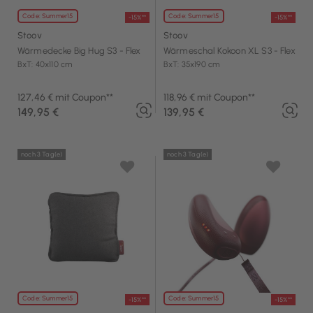
Code: Summer15
Code: Summer15
-15%**
-15%**
Stoov
Stoov
Wärmedecke Big Hug S3 - Flex
Wärmeschal Kokoon XL S3 - Flex
BxT: 40x110 cm
BxT: 35x190 cm
127,46 € mit Coupon**
118,96 € mit Coupon**
149,95 €
139,95 €
noch 3 Tag(e)
noch 3 Tag(e)
Code: Summer15
Code: Summer15
-15%**
-15%**