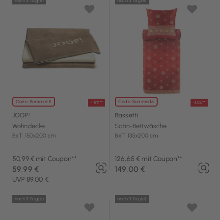
noch 3 Tag(e)
noch 3 Tag(e)
Code: Summer15
Code: Summer15
-15%**
-15%**
JOOP!
Bassetti
Wohndecke
Satin-Bettwäsche
BxT: 150x200 cm
BxT: 135x200 cm
50,99 € mit Coupon**
126,65 € mit Coupon**
59,99 €
149,00 €
UVP 89,00 €
noch 3 Tag(e)
noch 3 Tag(e)