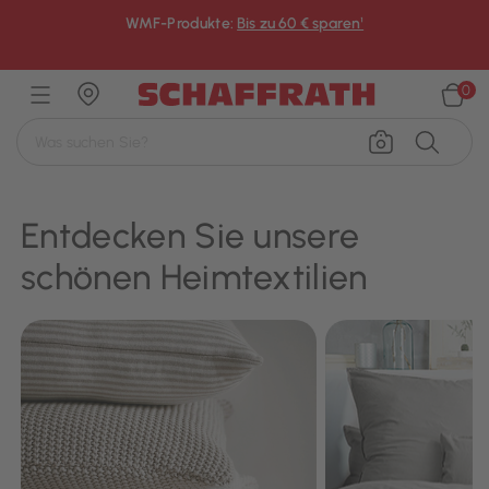
WMF-Produkte:
Bis zu 60 € sparen¹
×
0
Entdecken Sie unsere
schönen Heimtextilien