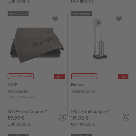
UVP 89,00 €
UVP 89,00 €
noch 3 Tag(e)
noch 3 Tag(e)
Code: Summer15
Code: Summer15
-15%**
-15%**
JOOP!
Blomus
Wohndecke
Toilettenbutler
BxT: 150x200 cm
50,99 € mit Coupon**
101,15 € mit Coupon**
59,99 €
119,00 €
UVP 89,00 €
UVP 199,00 €