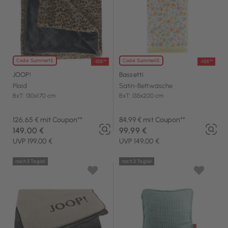
Code: Summer15
Code: Summer15
-15%**
-15%**
JOOP!
Bassetti
Plaid
Satin-Bettwäsche
BxT: 130x170 cm
BxT: 135x200 cm
126,65 € mit Coupon**
84,99 € mit Coupon**
149,00 €
99,99 €
UVP 199,00 €
UVP 149,00 €
noch 3 Tag(e)
noch 3 Tag(e)