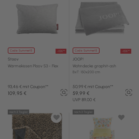
Code: Summer15
Code: Summer15
-15%**
-15%**
Stoov
JOOP!
Wärmekissen Ploov S3 - Flex
Wohndecke graphit-ash
BxT: 150x200 cm
93,46 € mit Coupon**
50,99 € mit Coupon**
109,95 €
59,99 €
UVP 89,00 €
noch 3 Tag(e)
noch 3 Tag(e)