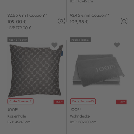
BxT: 45x45 cm
92,65 € mit Coupon**
93,46 € mit Coupon**
109,00 €
109,95 €
UVP 179,00 €
noch 3 Tag(e)
noch 3 Tag(e)
Code: Summer15
Code: Summer15
-15%**
-15%**
JOOP!
JOOP!
Kissenhülle
Wohndecke
BxT: 45x45 cm
BxT: 150x200 cm