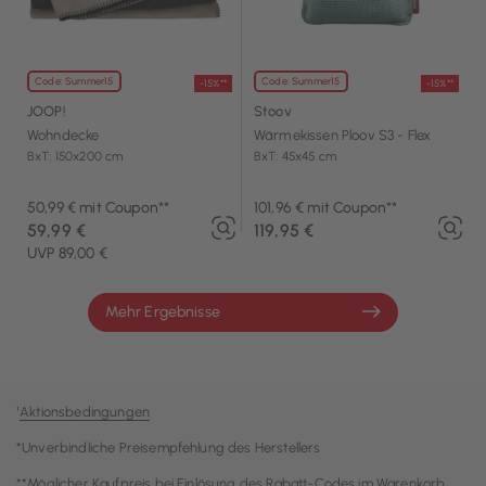
Code: Summer15
Code: Summer15
-15%**
-15%**
JOOP!
Stoov
Wohndecke
Wärmekissen Ploov S3 - Flex
BxT: 150x200 cm
BxT: 45x45 cm
50,99 € mit Coupon**
101,96 € mit Coupon**
59,99 €
119,95 €
UVP 89,00 €
Mehr Ergebnisse
¹
Aktionsbedingungen
*Unverbindliche Preisempfehlung des Herstellers
**Möglicher Kaufpreis bei Einlösung des Rabatt-Codes im Warenkorb