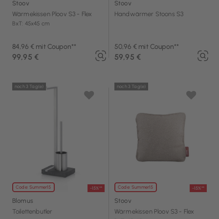
Stoov
Stoov
Wärmekissen Ploov S3 - Flex
Handwärmer Stoons S3
BxT: 45x45 cm
84,96 € mit Coupon**
50,96 € mit Coupon**
99,95 €
59,95 €
noch 3 Tag(e)
noch 3 Tag(e)
Code: Summer15
Code: Summer15
-15%**
-15%**
Blomus
Stoov
Toilettenbutler
Wärmekissen Ploov S3 - Flex