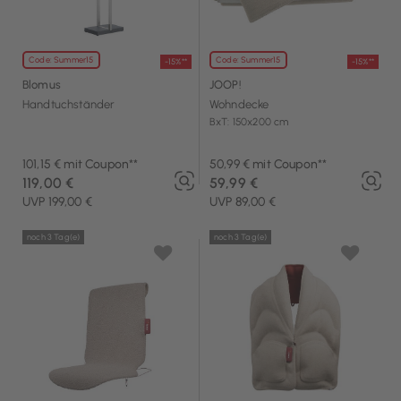
Code: Summer15
Code: Summer15
-15%**
-15%**
Blomus
JOOP!
Handtuchständer
Wohndecke
BxT: 150x200 cm
101,15 € mit Coupon**
50,99 € mit Coupon**
119,00 €
59,99 €
UVP 199,00 €
UVP 89,00 €
noch 3 Tag(e)
noch 3 Tag(e)