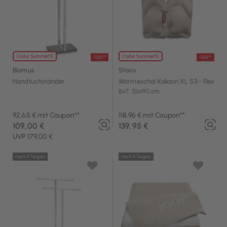
Code: Summer15
Code: Summer15
-15%**
-15%**
Blomus
Stoov
Handtuchständer
Wärmeschal Kokoon XL S3 - Flex
BxT: 35x190 cm
92,65 € mit Coupon**
118,96 € mit Coupon**
109,00 €
139,95 €
UVP 179,00 €
noch 3 Tag(e)
noch 3 Tag(e)