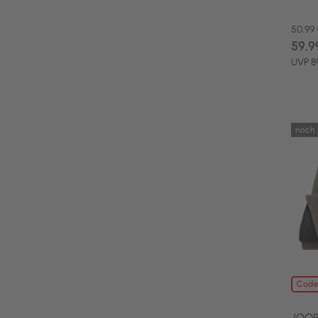
50,99
59,9
UVP 8
noch 
Code
JOOP