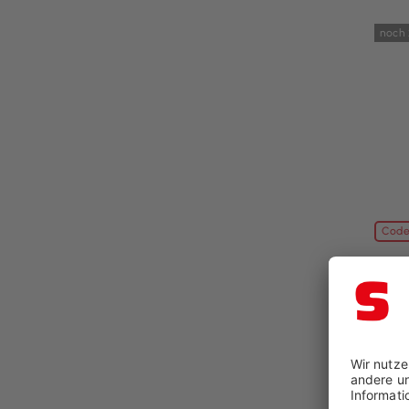
noch 
Code
Stoo
Wärme
BxT: 
84,96
99,9