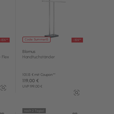
Code: Summer15
-15%**
-15%**
Blomus
 Flex
Handtuchständer
101,15 € mit Coupon**
119,00 €
UVP 199,00 €
noch 2 Tag(e)