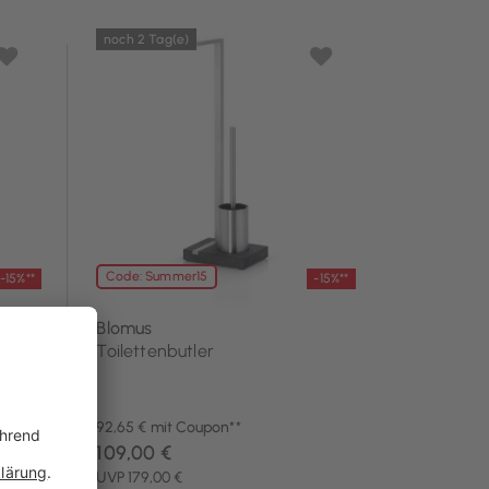
noch 2 Tag(e)
Code: Summer15
-15%**
-15%**
Blomus
Toilettenbutler
92,65 € mit Coupon**
109,00 €
UVP 179,00 €