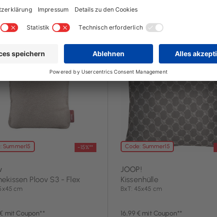
2 Tag(e)
noch 2 Tag(e)
: Summer15
Code: Summer15
-15%**
v
JOOP!
kissen Ploov S3 - Flex
Kissenhülle
45x45 cm
BxT: 45x45 cm
 € mit Coupon**
16,99 € mit Coupon**