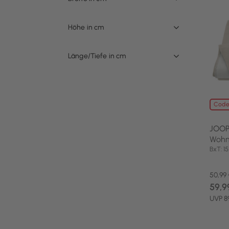
Höhe in cm
Länge/Tiefe in cm
Code
JOOP
Wohn
BxT: 
50,99
59,9
UVP 8