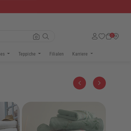
×
0
res
Teppiche
Filialen
Karriere
Zurück
Weiter