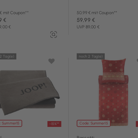
 € mit Coupon**
50,99 € mit Coupon**
9 €
59,99 €
9,00 €
UVP 89,00 €
2 Tag(e)
noch 2 Tag(e)
: Summer15
Code: Summer15
-15%**
!
Bassetti