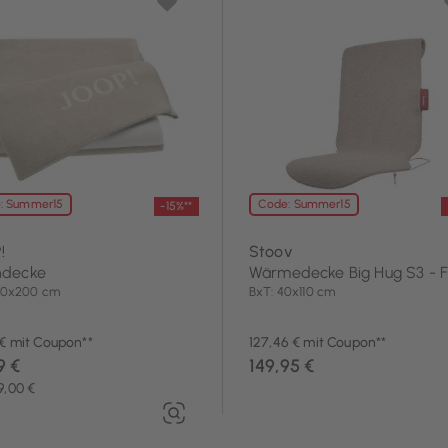
: Summer15
Code: Summer15
-15%**
!
Stoov
decke
Wärmedecke Big Hug S3 - F
150x200 cm
BxT: 40x110 cm
 € mit Coupon**
127,46 € mit Coupon**
9 €
149,95 €
9,00 €