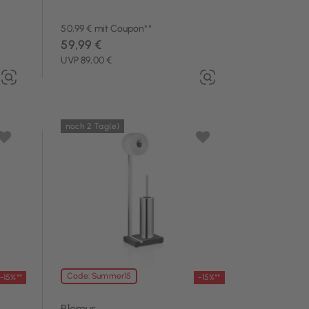
50,99 € mit Coupon**
59,99 €
UVP 89,00 €
noch 2 Tag(e)
Code: Summer15
-15%**
-15%**
Blomus