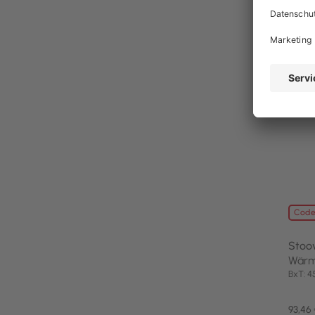
noch 
Code
Stoo
Wärme
BxT: 
93,46