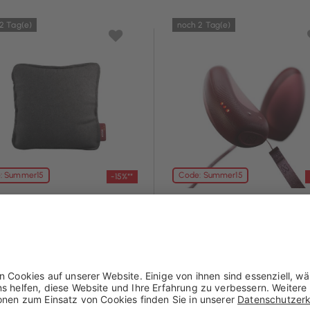
2 Tag(e)
noch 2 Tag(e)
: Summer15
Code: Summer15
-15%**
v
Stoov
kissen Ploov S3 - Flex
Handwärmer Stoons S3
45x45 cm
 € mit Coupon**
50,96 € mit Coupon**
5 €
59,95 €