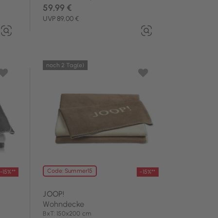
59,99 €
UVP 89,00 €
noch 2 Tag(e)
Code: Summer15
-15%**
-15%**
JOOP!
Wohndecke
BxT: 150x200 cm