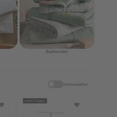
Badtextilien
Online kaufbar
Sortieren nach Online kaufbar: Online kau
noch 2 Tag(e)