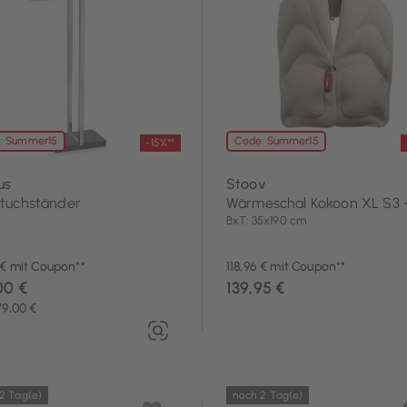
Textilien
: Summer15
Code: Summer15
-15%**
us
Stoov
tuchständer
Wärmeschal Kokoon XL S3 -
BxT: 35x190 cm
 € mit Coupon**
118,96 € mit Coupon**
00 €
139,95 €
79,00 €
2 Tag(e)
noch 2 Tag(e)