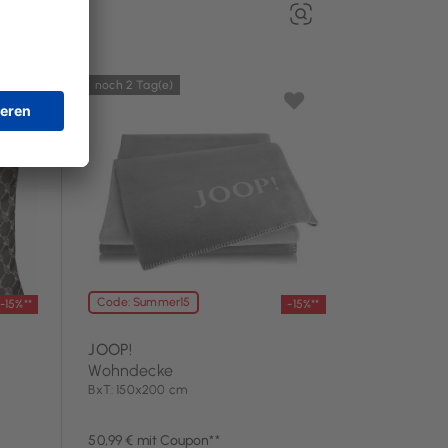
noch 2 Tag(e)
Code: Summer15
-15%**
-15%**
JOOP!
Wohndecke
BxT: 150x200 cm
50,99 € mit Coupon**