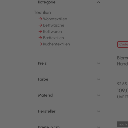
Kategorie
Textilien
Ausgewählt Derzeit verfeinert von Kategorie: 
Wohntextilien
Sortieren nach Kategorie: Wohntextilien
Bettwäsche
Sortieren nach Kategorie: Bettwäsche
Bettwaren
Sortieren nach Kategorie: Bettwaren
Badtextilien
Sortieren nach Kategorie: Badtextilien
Küchentextilien
Code
Sortieren nach Kategorie: Küchentextilien
Blom
Preis
Hand
Farbe
92,65
109,
Material
UVP 1
Hersteller
noch 
Breite in cm