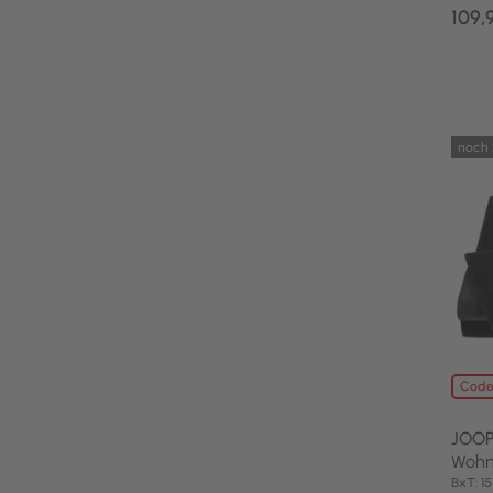
109,
noch 
Code
JOOP
Wohn
BxT: 