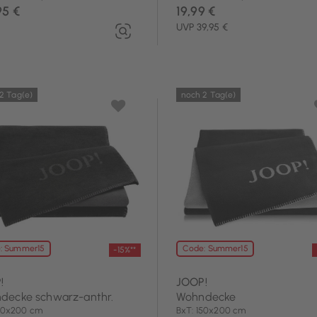
95 €
19,99 €
UVP 39,95 €
2 Tag(e)
noch 2 Tag(e)
: Summer15
Code: Summer15
-15%**
!
JOOP!
decke schwarz-anthr.
Wohndecke
150x200 cm
BxT: 150x200 cm