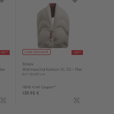
Code: Summer15
-15%**
-15%**
Stoov
lex
Wärmeschal Kokoon XL S3 - Flex
BxT: 35x190 cm
118,96 € mit Coupon**
139,95 €