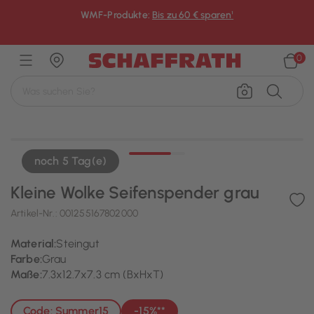
WMF-Produkte:
Bis zu 60 € sparen¹
×
0
noch 5 Tag(e)
Kleine Wolke Seifenspender grau
Artikel-Nr.:
001255167802000
Material:
Steingut
Farbe:
Grau
Maße:
7.3x12.7x7.3 cm (BxHxT)
Code: Summer15
-15%**