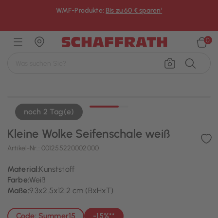
WMF-Produkte:
Bis zu 60 € sparen¹
×
0
noch 2 Tag(e)
Kleine Wolke Seifenschale weiß
Artikel-Nr.:
001255220002000
Material:
Kunststoff
Farbe:
Weiß
Maße:
9.3x2.5x12.2 cm (BxHxT)
Code: Summer15
-15%**