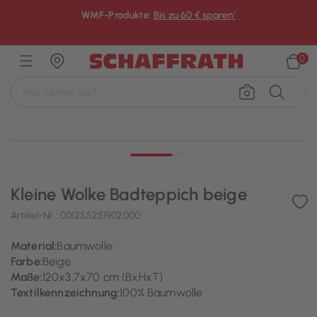
WMF-Produkte:
Bis zu 60 € sparen¹
×
0
Kleine Wolke Badteppich beige
Artikel-Nr.:
001255251902000
Material:
Baumwolle
Farbe:
Beige
Maße:
120x3,7x70 cm (BxHxT)
Textilkennzeichnung:
100% Baumwolle