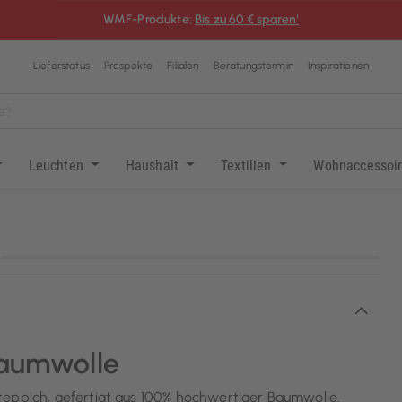
WMF-Produkte:
Bis zu 60 € sparen¹
Lieferstatus
Prospekte
Filialen
Beratungstermin
Inspirationen
Leuchten
Haushalt
Textilien
Wohnaccessoi
KI-generiert
Baumwolle
teppich, gefertigt aus 100% hochwertiger Baumwolle.