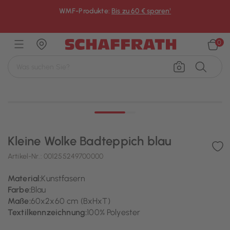
WMF-Produkte:
Bis zu 60 € sparen¹
×
0
Kleine Wolke Badteppich blau
Artikel-Nr.:
001255249700000
Material:
Kunstfasern
Farbe:
Blau
Maße:
60x2x60 cm (BxHxT)
Textilkennzeichnung:
100% Polyester