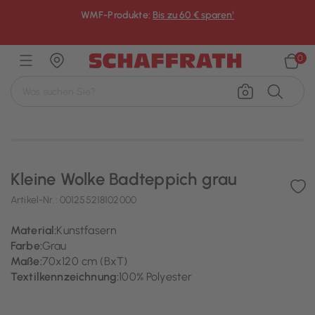
WMF-Produkte:
Bis zu 60 € sparen¹
×
0
Kleine Wolke Badteppich grau
Artikel-Nr.:
001255218102000
Material:
Kunstfasern
Farbe:
Grau
Maße:
70x120 cm (BxT)
Textilkennzeichnung:
100% Polyester