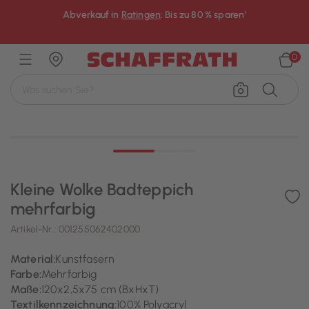
Abverkauf in
Ratingen
: Bis zu 80 % sparen¹
×
0
Kleine Wolke Badteppich
mehrfarbig
Artikel-Nr.:
001255062402000
Material:
Kunstfasern
Farbe:
Mehrfarbig
Maße:
120x2,5x75 cm (BxHxT)
Textilkennzeichnung:
100% Polyacryl