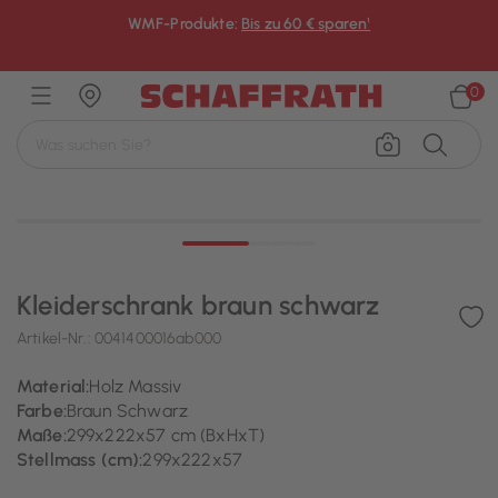
WMF-Produkte:
Bis zu 60 € sparen¹
×
0
Kleiderschrank braun schwarz
Artikel-Nr.:
0041400016ab000
Material:
Holz Massiv
Farbe:
Braun Schwarz
Maße:
299x222x57 cm (BxHxT)
Stellmass (cm):
299x222x57