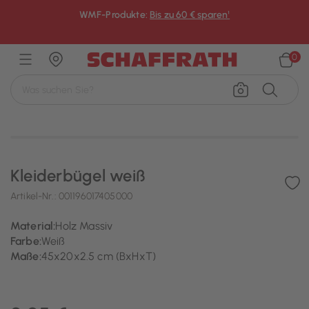
WMF-Produkte:
Bis zu 60 € sparen¹
×
0
Kleiderbügel weiß
Artikel-Nr.:
001196017405000
Material:
Holz Massiv
Farbe:
Weiß
Maße:
45x20x2.5 cm (BxHxT)