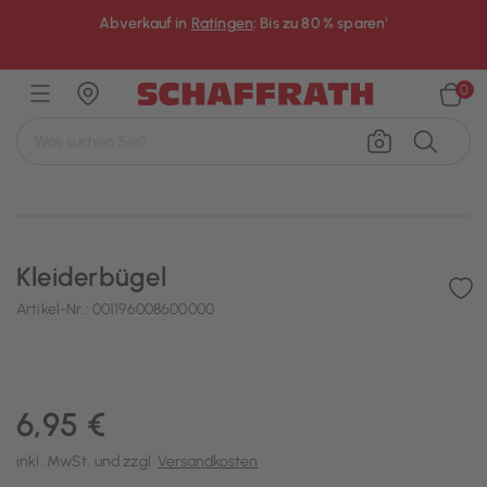
Abverkauf in
Ratingen
: Bis zu 80 % sparen¹
×
0
Kleiderbügel
Artikel-Nr.:
001196008600000
6,95 €
inkl. MwSt. und zzgl.
Versandkosten