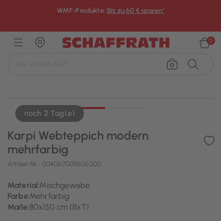
WMF-Produkte:
Bis zu 60 € sparen¹
×
0
noch 2 Tag(e)
Karpi Webteppich modern
mehrfarbig
Artikel-Nr.:
004067009606000
Material:
Mischgewebe
Farbe:
Mehrfarbig
Maße:
80x150 cm (BxT)