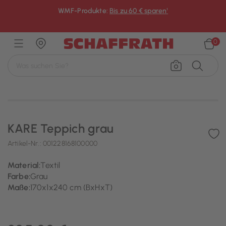
WMF-Produkte:
Bis zu 60 € sparen¹
×
0
KARE Teppich grau
Artikel-Nr.:
001228168100000
Material:
Textil
Farbe:
Grau
Maße:
170x1x240 cm (BxHxT)