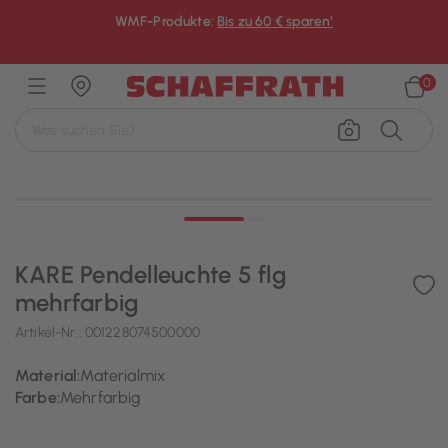
WMF-Produkte:
Bis zu 60 € sparen¹
×
0
KARE Pendelleuchte 5 flg
mehrfarbig
Artikel-Nr.:
001228074500000
Material:
Materialmix
Farbe:
Mehrfarbig