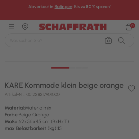
Abverkauf in
Ratingen
: Bis zu 80 % sparen¹
×
0
KARE Kommode klein beige orange
Artikel-Nr.:
001228217901000
Material:
Materialmix
Farbe:
Beige Orange
Maße:
62x56x45 cm (BxHxT)
max Belastbarkeit (kg):
15