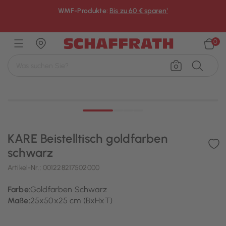
WMF-Produkte:
Bis zu 60 € sparen¹
×
0
KARE Beistelltisch goldfarben
schwarz
Artikel-Nr.:
001228217502000
Farbe:
Goldfarben Schwarz
Maße:
25x50x25 cm (BxHxT)