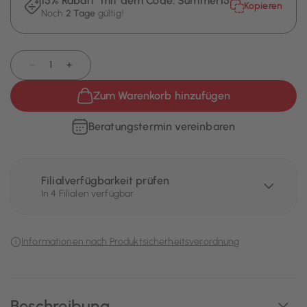
15% Rabatt¹ mit dem Code:
Summer15
Kopieren
Noch
2 Tage
gültig!
−
+
Zum Warenkorb hinzufügen
Beratungstermin vereinbaren
Filialverfügbarkeit prüfen
In 4 Filialen verfügbar
Informationen nach Produktsicherheitsverordnung
Beschreibung