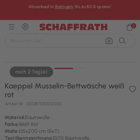
Abverkauf in
Ratingen
: Bis zu 80 % sparen¹
×
0
noch 2 Tag(e)
Kaeppel Musselin-Bettwäsche weiß
rot
Artikel-Nr.:
001287100302000
Material:
Baumwolle
Farbe:
Weiß Rot
Maße:
135x200 cm (BxT)
Textilkennzeichnung:
100% Baumwolle