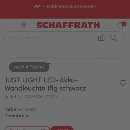
WMF-Produkte:
Bis zu 60 € sparen¹
×
0
noch 4 Tag(e)
JUST LIGHT LED-Akku-
Wandleuchte 1flg schwarz
Artikel-Nr.:
003888051401000
Farbe:
Schwarz
Dimmbar:
Ja