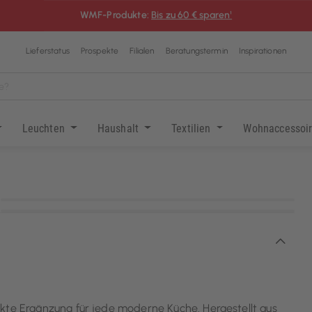
WMF-Produkte:
Bis zu 60 € sparen¹
Lieferstatus
Prospekte
Filialen
Beratungstermin
Inspirationen
Leuchten
Haushalt
Textilien
Wohnaccessoi
KI-generiert
KI-generiert
ekte Ergänzung für jede moderne Küche. Hergestellt aus