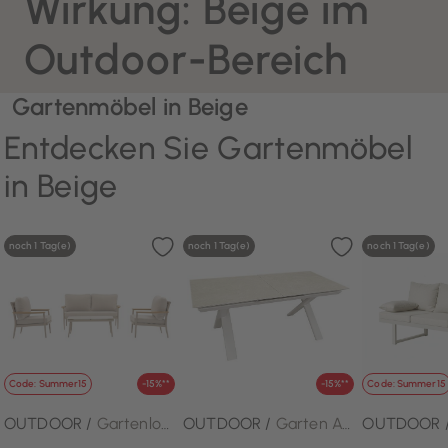
Wirkung: Beige im
Outdoor-Bereich
Gartenmöbel in Beige
Entdecken Sie Gartenmöbel
in Beige
noch 1 Tag(e)
noch 1 Tag(e)
noch 1 Tag(e)
Code: Summer15
-15%**
-15%**
Code: Summer15
OUTDOOR /
Gartenlounge-Set 4 tlg.
OUTDOOR /
Garten Ausziehtisch
OUTDOOR 