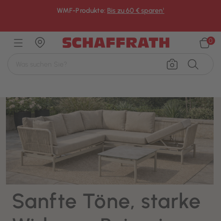
WMF-Produkte:
Bis zu 60 € sparen¹
×
0
Sanfte Töne, starke