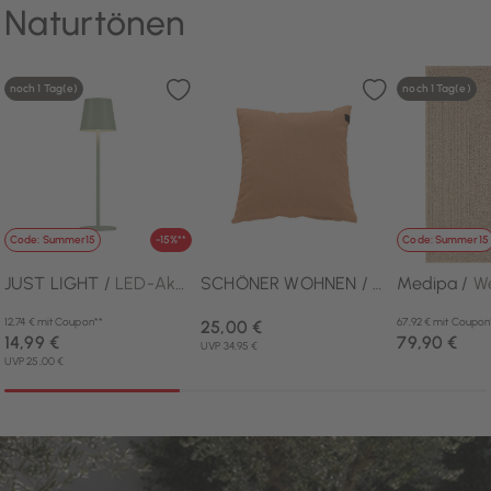
Naturtönen
noch 1 Tag(e)
noch 1 Tag(e)
Code: Summer15
-15%**
Code: Summer15
JUST LIGHT /
LED-Akku-Tischleuchte 1flg
SCHÖNER WOHNEN /
Kissen
Medipa /
W
12,74 € mit Coupon**
67,92 € mit Coupon
25,00 €
14,99 €
79,90 €
UVP 34,95 €
UVP 25,00 €