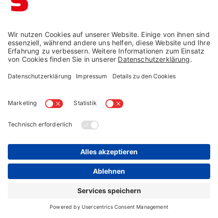
Inspiration vor Ort erleben
In unseren saisonalen Gartenausstellungen erleben Sie
Gartenmöbel live:
Probesitzen: Sitzhöhe, Polstergefühl, Komfort
Materialien vergleichen: Qualität, Haptik,
Wetterfestigkeit
Stilwelten entdecken: Dining, Lounge, modern bis
natürlich
Persönliche Beratung für Balkon, Terrasse und
Garten
Finden Sie Ihre nächste Filiale