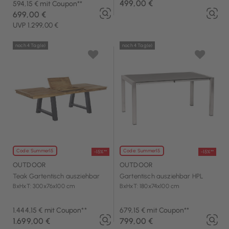
499,00 €
594,15 € mit Coupon**
699,00 €
UVP 1.299,00 €
noch 4 Tag(e)
noch 4 Tag(e)
Code: Summer15
Code: Summer15
-15%**
-15%**
OUTDOOR
OUTDOOR
Teak Gartentisch ausziehbar
Gartentisch ausziehbar HPL
BxHxT: 300x76x100 cm
BxHxT: 180x74x100 cm
1.444,15 € mit Coupon**
679,15 € mit Coupon**
1.699,00 €
799,00 €