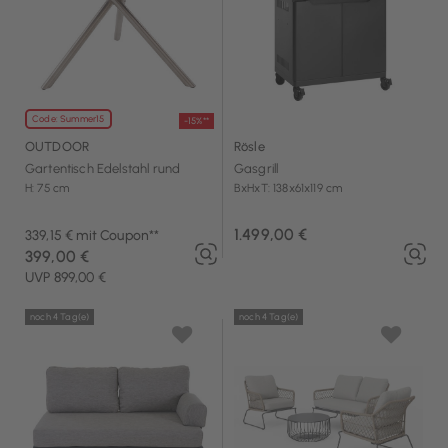
Code: Summer15
-15%**
OUTDOOR
Rösle
Gartentisch Edelstahl rund
Gasgrill
H: 75 cm
BxHxT: 138x61x119 cm
1.499,00 €
339,15 € mit Coupon**
399,00 €
UVP 899,00 €
noch 4 Tag(e)
noch 4 Tag(e)