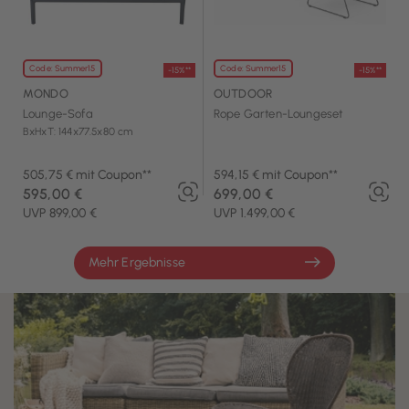
Code: Summer15
Code: Summer15
-15%**
-15%**
MONDO
OUTDOOR
Lounge-Sofa
Rope Garten-Loungeset
BxHxT: 144x77.5x80 cm
505,75 € mit Coupon**
594,15 € mit Coupon**
595,00 €
699,00 €
UVP 899,00 €
UVP 1.499,00 €
Mehr Ergebnisse