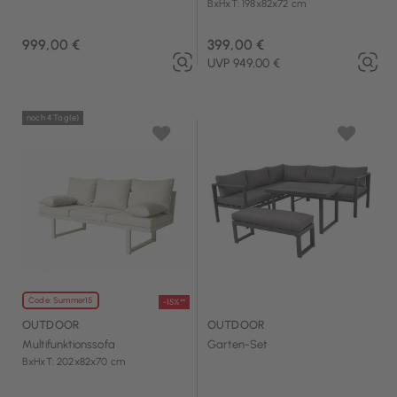
BxHxT: 198x82x72 cm
999,00 €
399,00 €
UVP 949,00 €
noch 4 Tag(e)
Code: Summer15
-15%**
OUTDOOR
OUTDOOR
Multifunktionssofa
Garten-Set
BxHxT: 202x82x70 cm