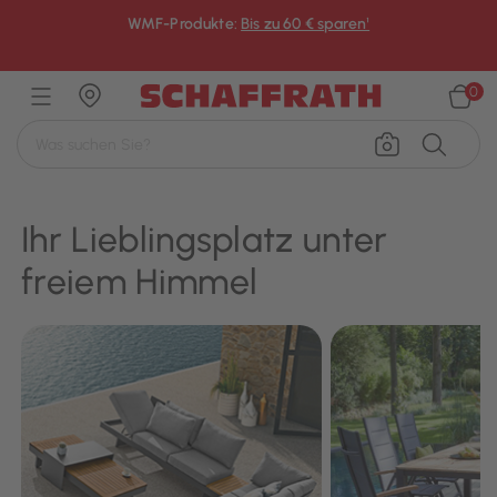
WMF-Produkte:
Bis zu 60 € sparen¹
×
0
Ihr Lieblingsplatz unter
freiem Himmel