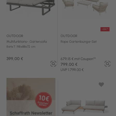
-15%**
OUTDOOR
OUTDOOR
Multifunktions- Gartensofa
Rope Gartenlounge-Set
BxHxT: 198x88x72 cm
399,00 €
679,15 € mit Coupon**
799,00 €
UVP 1.799,00 €