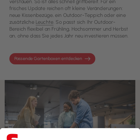
verstauen. So ist alles schnell griffbereit. Für ein
frisches Update reichen oft kleine Veränderungen:
neue Kissenbezüge, ein Outdoor-Teppich oder eine
zusätzliche
Leuchte
. So passt sich Ihr Outdoor-
Bereich flexibel an Frühling, Hochsommer und Herbst
an, ohne dass Sie jedes Jahr neu investieren müssen.
Passende Gartenboxen entdecken