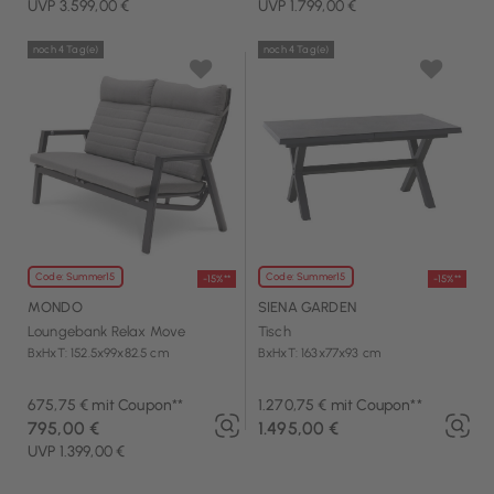
UVP 3.599,00 €
UVP 1.799,00 €
noch 4 Tag(e)
noch 4 Tag(e)
Code: Summer15
Code: Summer15
-15%**
-15%**
MONDO
SIENA GARDEN
Loungebank Relax Move
Tisch
BxHxT: 152.5x99x82.5 cm
BxHxT: 163x77x93 cm
675,75 € mit Coupon**
1.270,75 € mit Coupon**
795,00 €
1.495,00 €
UVP 1.399,00 €