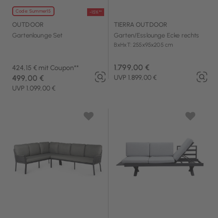
Code: Summer15
-15%**
OUTDOOR
TIERRA OUTDOOR
Gartenlounge Set
Garten/Esslounge Ecke rechts
BxHxT: 255x95x205 cm
1.799,00 €
424,15 € mit Coupon**
499,00 €
UVP 1.899,00 €
UVP 1.099,00 €