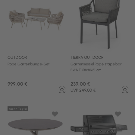
OUTDOOR
TIERRA OUTDOOR
Rope Gartenlounge-Set
Gartensessel Rope stapelbar
BxHxT: 58x81x61 cm
999,00 €
239,00 €
UVP 249,00 €
noch 4 Tag(e)