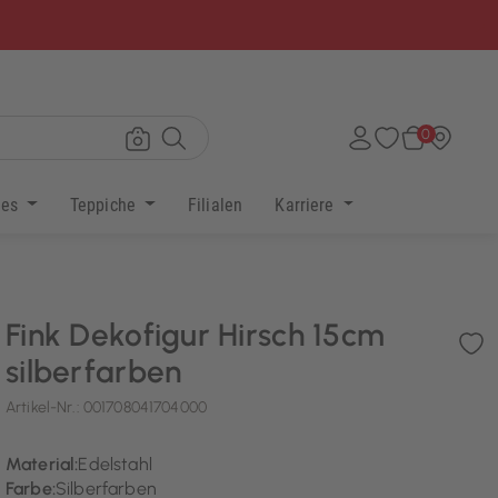
×
0
res
Teppiche
Filialen
Karriere
Fink Dekofigur Hirsch 15cm
silberfarben
Artikel-Nr.:
001708041704000
Material:
Edelstahl
Farbe:
Silberfarben