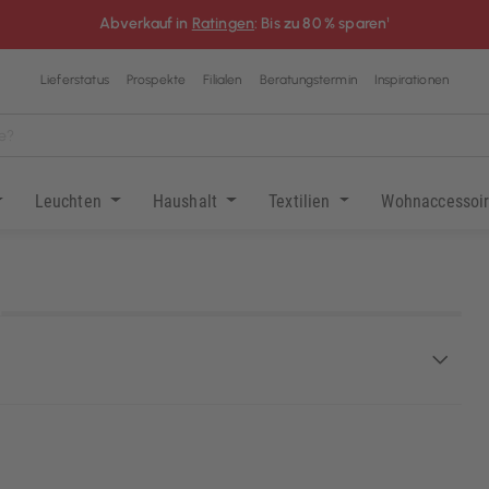
Abverkauf in
Ratingen
: Bis zu 80 % sparen¹
Lieferstatus
Prospekte
Filialen
Beratungstermin
Inspirationen
Leuchten
Haushalt
Textilien
Wohnaccessoi
KI-generiert