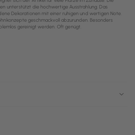
gnet sich der Artikel für viele Plätze im Zuhause. Die
en unterstützt die hochwertige Ausstrahlung. Das
ndene Dekorationen mit einer ruhigen und wertigen Note.
 Wohnkonzepte geschmackvoll abzurunden. Besonders
blemlos gereinigt werden. Oft genügt.