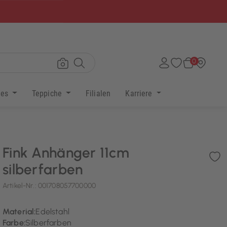
×
0
res
Teppiche
Filialen
Karriere
Fink Anhänger 11cm
silberfarben
Artikel-Nr.:
001708057700000
Material:
Edelstahl
Farbe:
Silberfarben