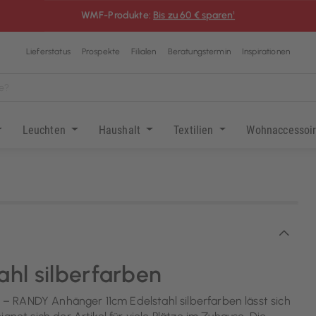
WMF-Produkte:
Bis zu 60 € sparen¹
Lieferstatus
Prospekte
Filialen
Beratungstermin
Inspirationen
Leuchten
Haushalt
Textilien
Wohnaccessoi
hl silberfarben
– RANDY Anhänger 11cm Edelstahl silberfarben lässt sich