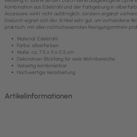
vielseitig in Szene setzen. Durch seine ausgewogene Optik ei
Kombination aus Edelstahl und der Farbgebung in silberfarb
Accessoire wirkt nicht aufdringlich, sondern ergänzt vorha
Dadurch eignet sich der Artikel sehr gut, um vorhandene
praktisch: mit allen nichtscheuernden Reinigungsmitteln pro
Material: Edelstahl
Farbe: silberfarben
Maße: ca. 7.5 x 11 x 0.5 cm
Dekorativer Blickfang für viele Wohnbereiche
Vielseitig kombinierbar
Hochwertige Verarbeitung
Artikelinformationen