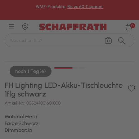
WMF-Produkte:
Bis zu 60 € sparen¹
×
0
noch 1 Tag(e)
FH Lighting LED-Akku-Tischleuchte
1flg schwarz
Artikel-Nr.:
005241001601000
Material:
Metall
Farbe:
Schwarz
Dimmbar:
Ja