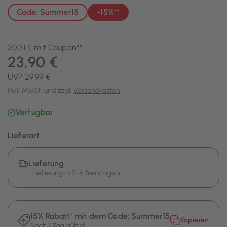
Code: Summer15
-15%**
20,31 € mit Coupon**
23,90 €
UVP 29,99 €
inkl. MwSt. und zzgl.
Versandkosten
Verfügbar
Lieferart
Lieferung
Lieferung in 2-4 Werktagen
15% Rabatt¹ mit dem Code:
Summer15
Kopieren
Noch
1 Tag
gültig!