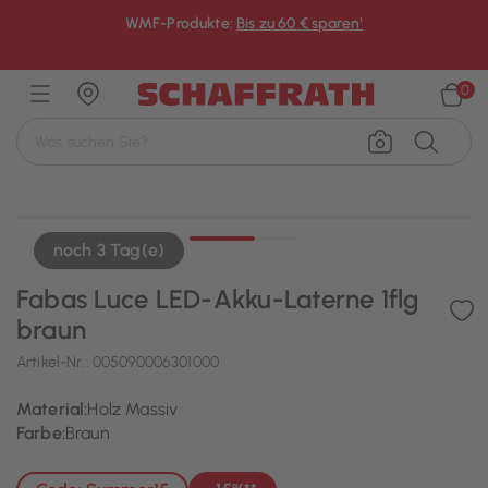
WMF-Produkte:
Bis zu 60 € sparen¹
×
0
noch 3 Tag(e)
Fabas Luce LED-Akku-Laterne 1flg
braun
Artikel-Nr.:
005090006301000
Material:
Holz Massiv
Farbe:
Braun