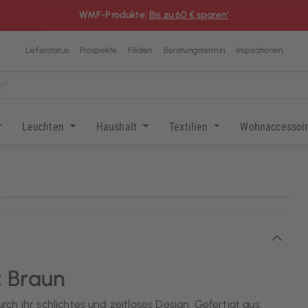
WMF-Produkte:
Bis zu 60 € sparen¹
Lieferstatus
Prospekte
Filialen
Beratungstermin
Inspirationen
Leuchten
Haushalt
Textilien
Wohnaccessoi
KI-generiert
 Braun
h ihr schlichtes und zeitloses Design. Gefertigt aus