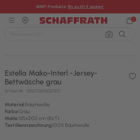
×
WMF-Produkte:
Bis zu 60 € sparen¹
0
Estella Mako-Interl.-Jersey-
Bettwäsche grau
Artikel-Nr.:
001270011302000
Material:
Baumwolle
Farbe:
Grau
Maße:
135x200 cm (BxT)
Textilkennzeichnung:
100% Baumwolle