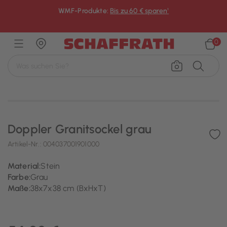
WMF-Produkte:
Bis zu 60 € sparen¹
×
0
Doppler Granitsockel grau
Artikel-Nr.:
004037001901000
Material:
Stein
Farbe:
Grau
Maße:
38x7x38 cm (BxHxT)