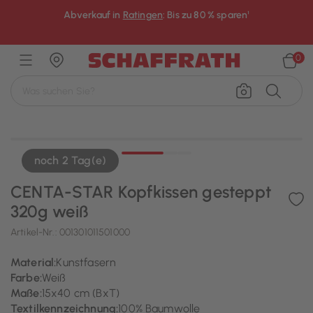
Abverkauf in
Ratingen
: Bis zu 80 % sparen¹
×
0
noch 2 Tag(e)
CENTA-STAR Kopfkissen gesteppt
320g weiß
Artikel-Nr.:
001301011501000
Material:
Kunstfasern
Farbe:
Weiß
Maße:
15x40 cm (BxT)
Textilkennzeichnung:
100% Baumwolle