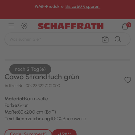
WMF-Produkte:
Bis zu 60 € sparen¹
×
0
noch 2 Tag(e)
Cawö Strandtuch grün
Artikel-Nr.:
002233227401000
Material:
Baumwolle
Farbe:
Grün
Maße:
80x200 cm (BxT)
Textilkennzeichnung:
100% Baumwolle
Code: Summer15
-15%**