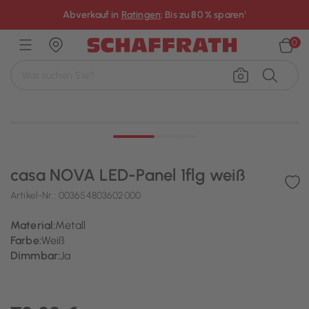
×
Abverkauf in
Ratingen
: Bis zu 80 % sparen¹
0
casa NOVA LED-Panel 1flg weiß
Artikel-Nr.:
003654803602000
Material:
Metall
Farbe:
Weiß
Dimmbar:
Ja