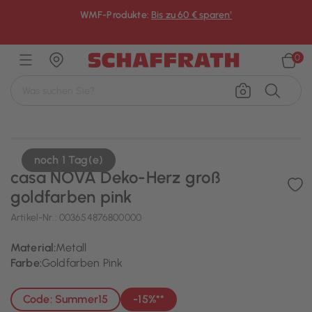
WMF-Produkte:
Bis zu 60 € sparen¹
×
0
noch 1 Tag(e)
casa NOVA Deko-Herz groß
goldfarben pink
Artikel-Nr.:
003654876800000
Material:
Metall
Farbe:
Goldfarben Pink
Code: Summer15
-15%**