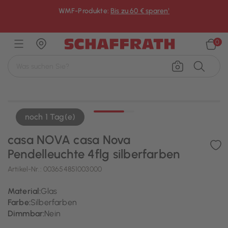
WMF-Produkte:
Bis zu 60 € sparen¹
×
0
noch 1 Tag(e)
casa NOVA casa Nova
Pendelleuchte 4flg silberfarben
Artikel-Nr.:
003654851003000
Material:
Glas
Farbe:
Silberfarben
Dimmbar:
Nein