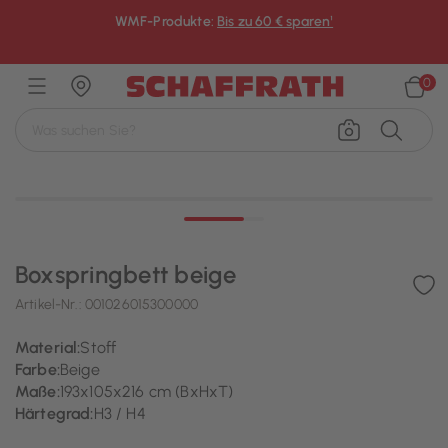
WMF-Produkte:
Bis zu 60 € sparen¹
×
0
Boxspringbett beige
Artikel-Nr.:
001026015300000
Material:
Stoff
Farbe:
Beige
Maße:
193x105x216 cm (BxHxT)
Härtegrad:
H3 / H4