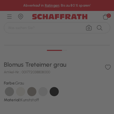
×
Abverkauf in
Ratingen
: Bis zu 80 % sparen¹
0
Blomus Treteimer grau
Artikel-Nr.:
001772038808000
Farbe:
Grau
Ausgewählt
Material:
Kunststoff