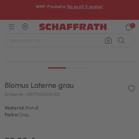
WMF-Produkte:
Bis zu 60 € sparen¹
×
0
Blomus Laterne grau
Artikel-Nr.:
001772051105000
Material:
Metall
Farbe:
Grau