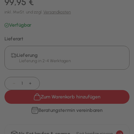
99,95 €
inkl. MwSt. und zzgl.
Versandkosten
Verfügbar
Lieferart
Lieferung
Lieferung in 2-4 Werktagen
−
+
Zum Warenkorb hinzufügen
Beratungstermin vereinbaren
Als Set kaufen & sparen
Set konfigurieren